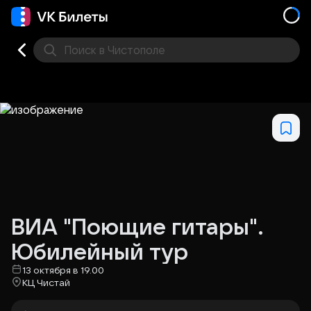
Поиск
в Чистополе
Кино
Концерт
Театр
Стендап
Выставка
Фес
ВИА "Поющие гитары".
Юбилейный тур
13 октября в 19.00
КЦ Чистай