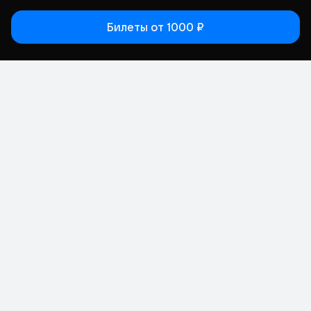
Билеты
от 1000 ₽
Статьи
Афиша
Места
Кино
Концерт