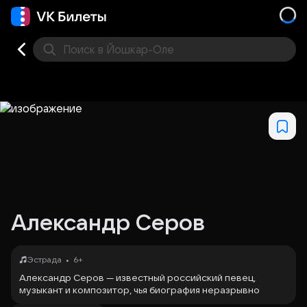
Поиск
в Йошкар-Оле
Кино
Концерт
Театр
Стендап
Другое
Мест
Александр Серов
•
Эстрада
6+
Александр Серов — известный российский певец,
музыкант и композитор, чья биография неразрывно
связана с историей отечественной эстрады. Родился 24