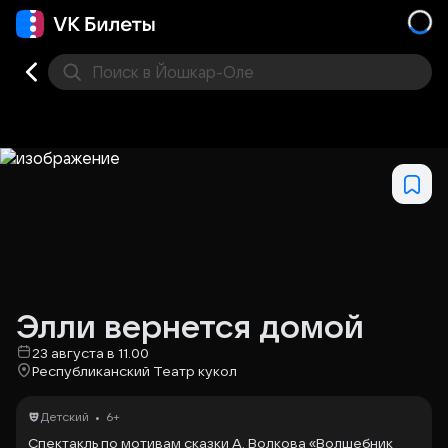
Поиск
в Йошкар-Оле
Кино
Концерт
Театр
Стендап
Другое
Мест
Элли вернется домой
23 августа в 11.00
Республиканский Театр кукол
•
Детский
6+
Спектакль по мотивам сказки А. Волкова «Волшебник