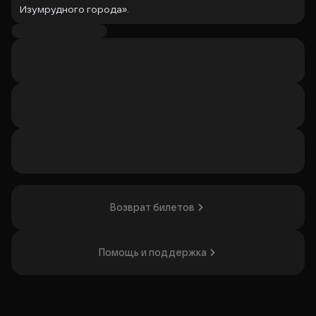
Изумрудного города».
Организатор: ГАУК РМЭ "Республиканский театр кукол",
ИНН 1215033382
Возврат билетов
Помощь и поддержка