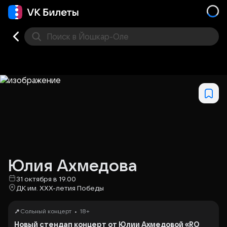
Поиск
в Йошкар-Оле
Кино
Концерт
Театр
Стендап
Другое
Мест
Юлия Ахмедова
31 октября в 19.00
ДК им. ХХХ-летия Победы
•
Сольный концерт
18+
Новый стендап концерт от Юлии Ахмедовой «RO