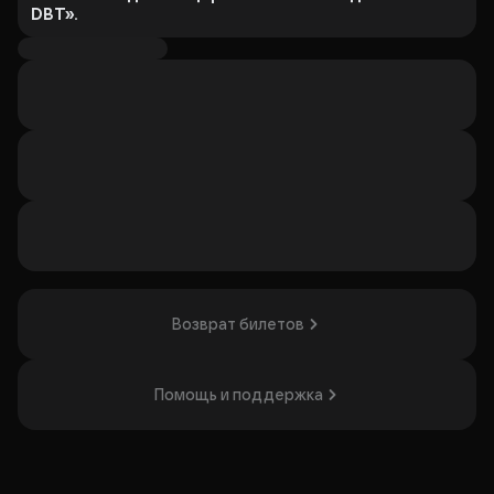
DBT».
Шутки, которых нет в сети. Испытай весь спектр эмоций
за один вечер.
Организатор: ООО ВИ ДУ МЬЮЗИК, ИНН 7452167417
Возврат билетов
Помощь и поддержка