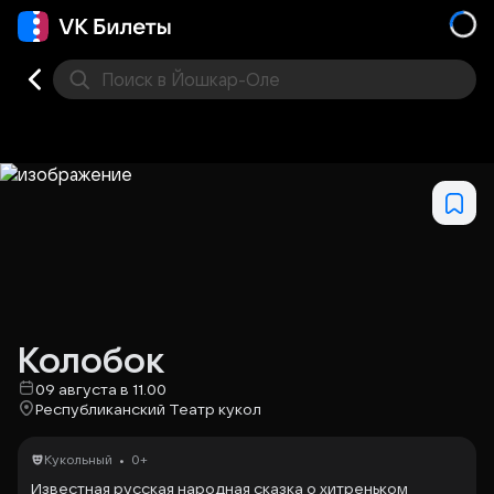
Поиск
в Йошкар-Оле
Кино
Концерт
Театр
Стендап
Другое
Мест
Колобок
09 августа в 11.00
Республиканский Театр кукол
•
Кукольный
0+
Известная русская народная сказка о хитреньком