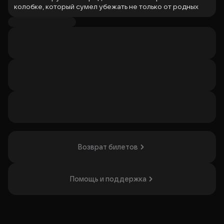
колобке, который сумел убежать не только от родных
бабушки и дедушки, но и от голодных лесных зверей,
раскрывается для нас с новой, неожиданной стороны.
Сможет ли колобок и в этот раз обхитрить всех и
остаться целым и невредимым? Приходите в наш театр,
чтобы увидеть все своими глазами!
Режиссер-постановщик
- заслуженный деятель
искусств РФ Николай Боровков (г. Санкт-Петербург)
Художник-постановщик
- лауреат Национальной
театральной премии «Золотая маска» Алевтина Торик (г.
Санкт-Петербург)
Композитор
- Евгения Хозикова
Действующие лица и исполнители:
Тетя Настя, Заяц
- Анжела Тихонова / народная
артистка РМЭ Марианна Сильвестрова
Возврат билетов
Колобок, Гусеница
- заслуженная артистка РМЭ
Надежда Медведева / Андрей Макаров
Бабушка, Лиса, Курица
- народная артистка РМЭ
Эльвира Лисицына
Помощь и поддержка
Дедушка, Волк, Медведь, Козлик
- Егор Ярандаев
Организатор: ГАУК РМЭ "Республиканский театр кукол",