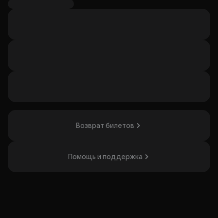
моторчиком на спине, известный и любимый детьми и
взрослыми по всему миру за неуемную фантазию и
умение поднимать настроение.
В истории — приключения Малыша и Карлсона,
обещающие невероятные полёты.
Режиссёр-постановщик Евгений Насупа, художник-
постановщик Ольга Устюгова (Москва) и композитор
Григорий Архипов.
Спектакль понравится тем, кто ценит яркие семейные
представления с куклами.
Организатор: ГАУК РМЭ "Республиканский театр кукол",
ИНН 1215033382
Возврат билетов
Помощь и поддержка