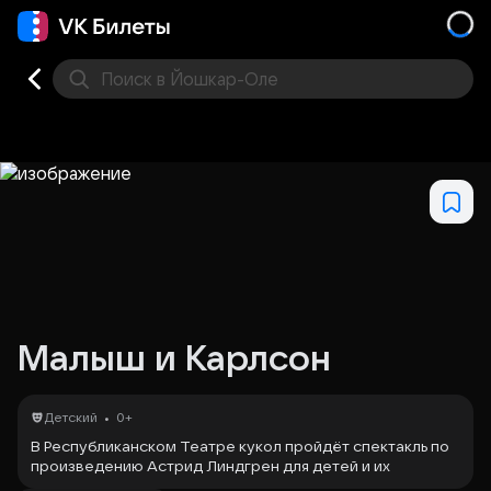
Поиск
в Йошкар-Оле
Кино
Концерт
Театр
Стендап
Другое
Мест
Малыш и Карлсон
•
Детский
0+
В Республиканском Театре кукол пройдёт спектакль по
произведению Астрид Линдгрен для детей и их
родителей. Карлсон — забавный человечек с