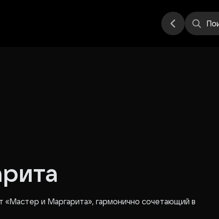
еатр
Стендап
Другое
Места
По
арита
т «Мастер и Маргарита», гармонично сочетающий в