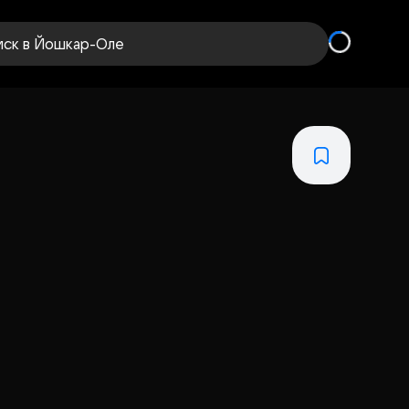
иск
в Йошкар-Оле