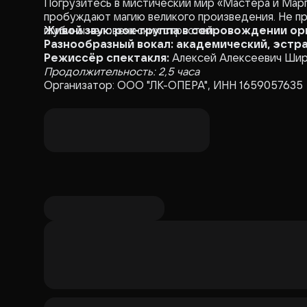
Погрузитесь в мистический мир «Мастера и Марг
пробуждают магию великого произведения. Не пр
глубины человеческих страстей.
Живой звук: рок-группа в сопровождении о
Разнообразный вокал: академический, эстра
Режиссёр спектакля:
Алексей Алексеевич Ши
Продолжительность: 2,5 часа
Организатор: ООО "ЛК-ОПЕРА", ИНН 1659057635