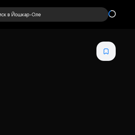
иск
в Йошкар-Оле