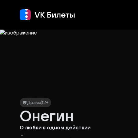
Кино
Концерт
Т
Драма
12+
Онегин
О любви в одном действии