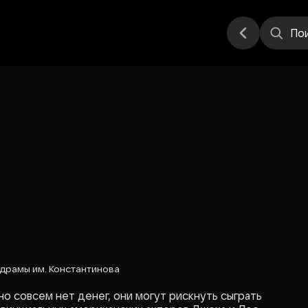
еатр
Стендап
Другое
Места
По
драмы им. Константинова
но совсем нет денег, они могут рискнуть сыграть