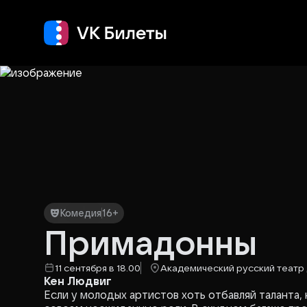
Кино
Концерт
Т
Комедия
16+
Примадонны
11 сентября в 18.00
Академический русский театр 
Кен Людвиг
Если у молодых артистов хоть отбавляй таланта, 