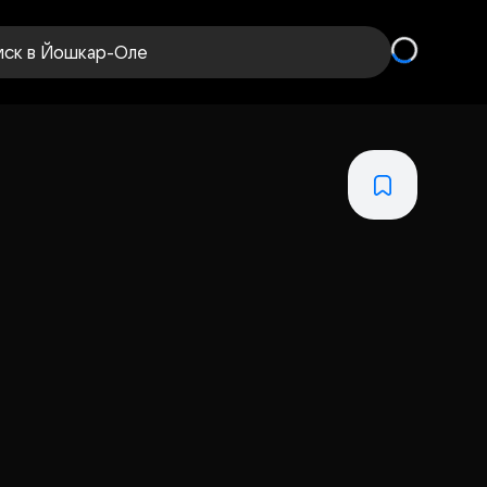
иск
в Йошкар-Оле