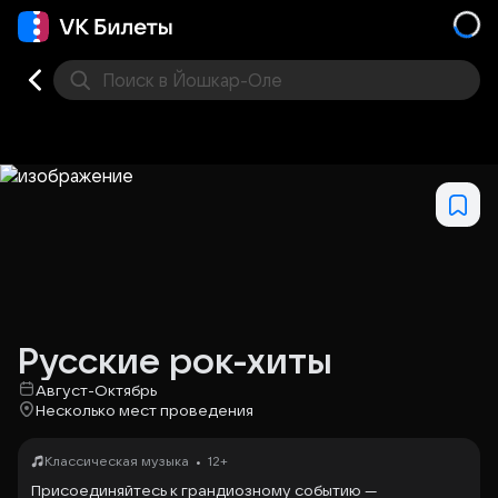
Поиск
в Йошкар-Оле
Кино
Концерт
Театр
Стендап
Другое
Мест
Русские рок-хиты
Август-Октябрь
Несколько мест проведения
•
Классическая музыка
12+
Присоединяйтесь к грандиозному событию —