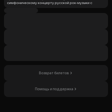
симфоническому концерту русской рок-музыки с
элементами караоке!
Почувствуйте магию любимых песен групп
«Ария»,
«Король и Шут», «Кино»
в исполнении оркестра и
собственном голосе.
Вместе мы оживим культовые хиты, наполнив их новыми
эмоциями и атмосферой настоящего рок-фестиваля. Не
упустите шанс стать частью этого яркого шоу!
Организатор: ИП Сидорова Жанна Арнольдовна,
ИНН 210802909709
Возврат билетов
Помощь и поддержка