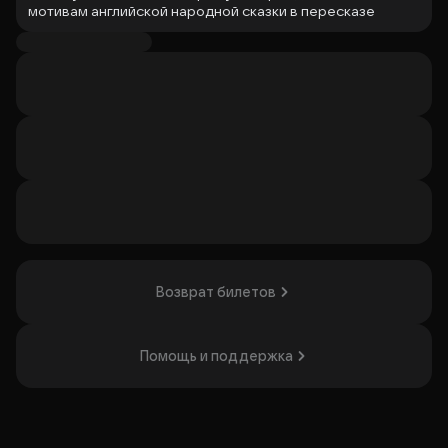
мотивам английской народной сказки в пересказе
Сергея Михалкова.
В истории — три поросенка Ниф-Ниф, Нуф-Нуф и Наф-
Наф, которые строят домики из разных материалов, а
также волк, сбежавший из зоопарка. Два отважных
охотника хвастаются, что поймают злодея, но поросята
оказываются храбрее и ловчее.
Режиссёр-постановщик — заслуженный артист России
Виктор Голованов.
Спектакль понравится тем, кто любит неожиданные
повороты сюжета и семейные представления.
Организатор: ГАУК РМЭ "Республиканский театр кукол",
ИНН 1215033382
Возврат билетов
Помощь и поддержка