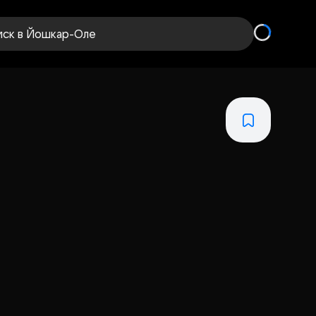
иск
в Йошкар-Оле