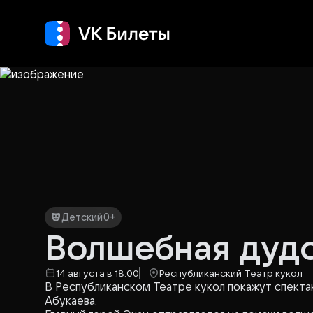
Кино
Концерт
Т
Детский
0+
Волшебная дуд
14 августа в 18.00
Республиканский Театр кукол
В Республиканском Театре кукол покажут спектак
Абукаева.