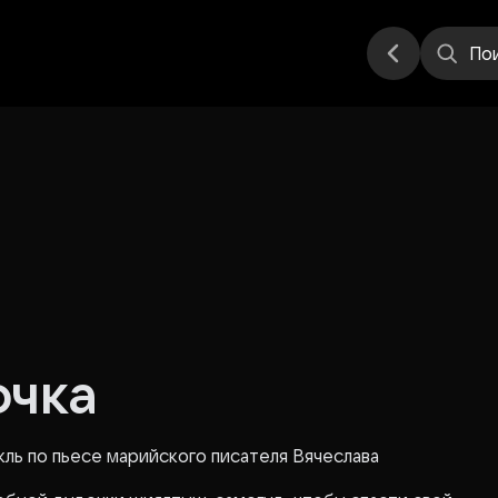
еатр
Стендап
Другое
Места
По
очка
ль по пьесе марийского писателя Вячеслава