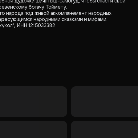
шебной дудочки шиялтыш-самогуд, чтобы спасти свой
ревенскому богачу Тоймету.
ого народа под живой аккомпанемент народных
тересующимся народными сказками и мифами.
кукол", ИНН 1215033382