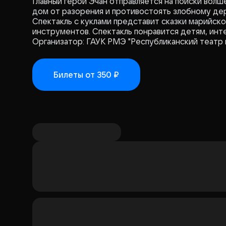
Главный герой Эчан отправляется на поиски вол
дом от разорения и противостоять злобному де
Спектакль с куклами представит сказки марийск
инструментов. Спектакль понравится детям, ин
Организатор: ГАУК РМЭ "Республиканский театр 
Билеты
от 350 ₽