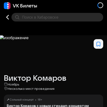
Поиск
в Хабаровске
Кино
Концерт
Театр
Стендап
Выставка
Дру
Виктор Комаров
Ноябрь
Несколько мест проведения
•
Сольный концерт
18+
Виктор Комаров с новым стендап-концертом