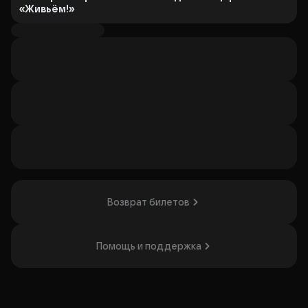
«Живьём!»
Виктор начинал в небольших клубах, а сегодня — один из
самых любимых комиков страны.
В программе
— меткие шутки, искренние истории,
фирменная импровизация (в которой Виктор настоящий
мастер).
Берите друзей и приходите за зарядом отличного
настроения!
Организатор: ИП Мигалов Дан Андреевич,
ИНН 470418555405
Возврат билетов
Помощь и поддержка