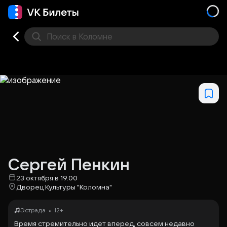
Поиск
в Коломне
Кино
Концерт
Театр
Стендап
Выставка
Фес
Сергей Пенкин
23 октября в 19.00
Дворец Культуры "Коломна"
•
Эстрада
12+
Время стремительно идет вперед, совсем недавно