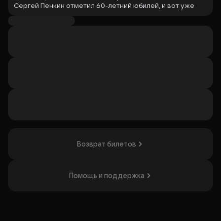
Сергей Пенкин отметил 60-летний юбилей, и вот уже
65»!
Несмотря на весомые цифры, Сергей Пенкин остается
вне возраста и вне времени. Певец по-прежнему в
строю, записывает новые песни, экспериментирует с
жанрами и по традиции каждый сезон презентует для
своих поклонников новое шоу.
Не станет исключением и предстоящий юбилейный
сезон.
Специально для нового шоу создается современная,
красочная сценография, видеоконтент позволит
зрителям вспомнить разные периоды жизни и
творчества артиста, и, конечно, Сергей Пенкин
порадует поклонников разнообразием своего
Возврат билетов
репертуара.
В юбилейном сезоне Сергей Пенкин планирует побить
свой личный рекорд по количеству состоявшихся за год
Помощь и поддержка
концертных программ. В 2025-2026 году новое шоу
будет представлено зрителям более чем в ста городах
России.