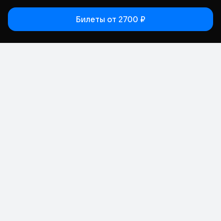
Билеты
от 2700 ₽
Статьи
Афиша
Места
Кино
Концерт