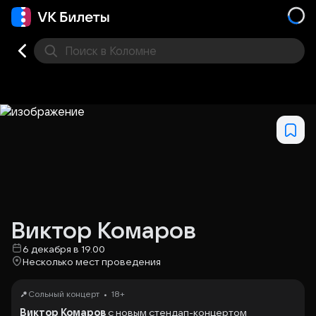
Поиск
в Коломне
Кино
Концерт
Театр
Стендап
Выставка
Фес
Виктор Комаров
6 декабря в 19.00
Несколько мест проведения
•
Сольный концерт
18+
Виктор Комаров
с новым стендап-концертом