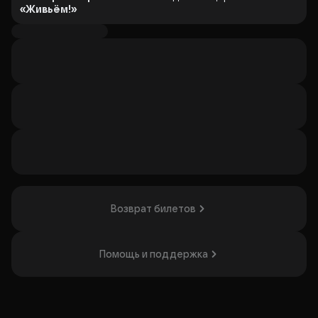
«Живьём!»
Виктор
начинал в небольших клубах, а сегодня — один из
самых любимых комиков страны. В программе — меткие
шутки, искренние истории, фирменная импровизация (в
которой
Виктор
настоящий мастер).
Берите друзей и приходите за зарядом отличного
настроения!
Организатор: ИП Мигалов Дан Андреевич,
ИНН 470418555405
Возврат билетов
Помощь и поддержка