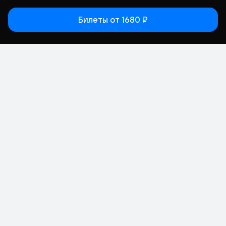
Билеты
от 1680 ₽
Статьи
Афиша
Места
Кино
Концерт