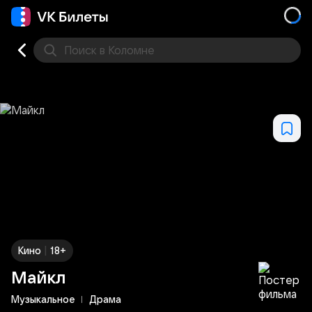
Поиск
в Коломне
Кино
Концерт
Театр
Стендап
Выставка
Фес
|
Кино
18+
Майкл
Музыкальное
Драма