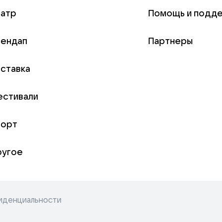
еатр
Помощь и подд
тендап
Партнеры
ставка
естивали
порт
ругое
иденциальности