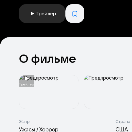
Трейлер
О фильме
Tрейлер
Жанр
Страна
Ужасы / Хоррор
США