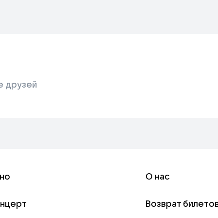
е друзей
но
О нас
онцерт
Возврат билето