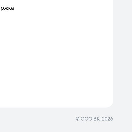
ержка
© ООО ВК,
2026