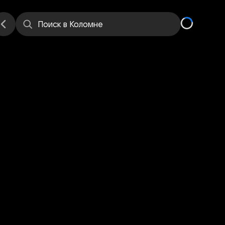
е
Места
Поиск
в Коломне