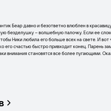
нтик Беар давно и безответно влюблен в красавицу
ую безделушку – волшебную палочку. Если ее слом
чтобы Ники любила его больше всех на свете. И вот 
о его счастью быстро привходит конец. Парень зам
аки внимания становятся все более пугающими. Ока
как он мечтал.
в