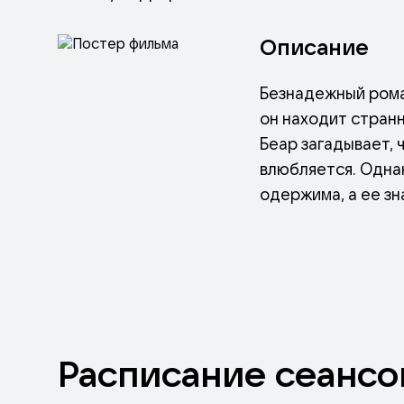
Описание
Безнадежный рома
он находит странн
Беар загадывает, 
влюбляется. Однак
одержима, а ее зн
но совсем не так, 
Расписание
сеансо