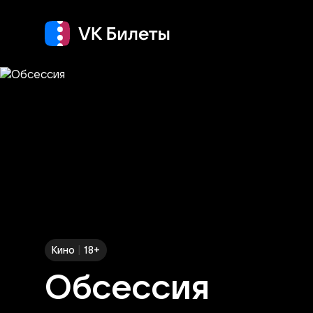
Кино
Концерт
Теа
|
Кино
18+
Обсессия