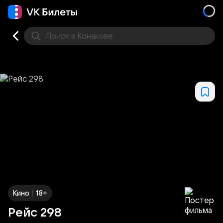
Поиск
в Конакове
Кино
Концерт
Театр
Стендап
Выставка
Фес
|
Кино
18+
Рейс 298