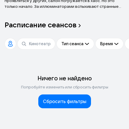
проявляться у других, салон погружается в хаос. Но это
только начало. За иллюминаторами вспыхивают странные
огни, самолет захватывает жесточайшая турбулентность – и
становится ясно: происходящее выходит далеко за
Расписание
сеансов
пределы реальности.
Тип сеанса
Время
Ничего не найдено
Попробуйте изменить или сбросить фильтры
Сбросить фильтры