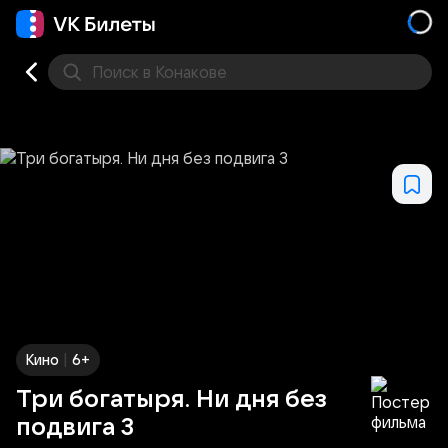
Поиск
в Конакове
Кино
Концерт
Театр
Стендап
Выставка
Фес
|
Кино
6+
Три богатыря. Ни дня без
подвига 3