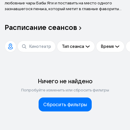
любовные чары Бабы Яги и поставить на место одного
зазнавшегося пенька, который метит в главные фавориты
Князя. И вот так день и ночь, без отдыха и сна несут они на
своих плечах целый город со всеми его жителями. Причём, в
Расписание
сеансов
самом прямом смысле! Главное, чтобы не уронили!
Тип сеанса
Время
Ничего не найдено
Попробуйте изменить или сбросить фильтры
Сбросить фильтры