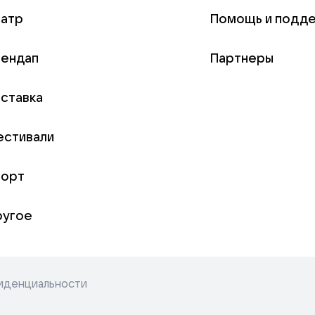
еатр
Помощь и подд
тендап
Партнеры
ставка
естивали
порт
ругое
иденциальности