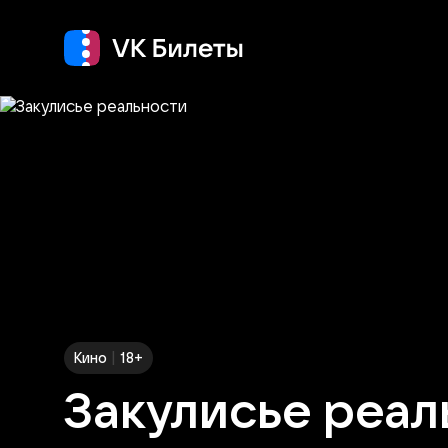
Кино
Концерт
Теа
|
Кино
18+
Закулисье реал