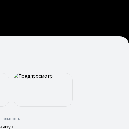
тельность
 минут