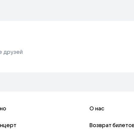
е друзей
но
О нас
онцерт
Возврат билето