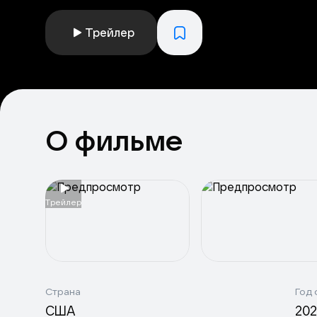
Трейлер
О фильме
Tрейлер
Страна
Год 
США
20