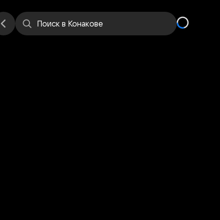
е
Места
Поиск
в Конакове