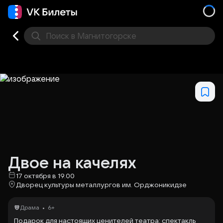
Поиск
в Магнитогорске
Кино
Концерт
Театр
Стендап
Выставка
Спо
Двое на качелях
17 октября в 19.00
Дворец культуры металлургов им. Орджоникидзе
•
Драма
6+
Подарок для настоящих ценителей театра: спектакль