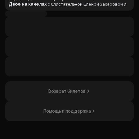
Двое на качелях
с блистательной Еленой Захаровой и
великолепным Андреем Чадовым в главных ролях по
одноименной всемирно известной пьесе Уильяма
Гибсона!
Двое на качелях
- это пронзительная история любви
двух одиноких, слишком непохожих друг на друга
людей, отчаянно ищущих свое счастье в большом и
безучастном городе. Они принадлежат разным мирам,
за плечами у каждого непростой опыт прошлых
отношений, но несмотря ни на что – они, кажется, готовы
поверить в возможность снова любить и быть любимыми.
Восторженная хрупкая танцовщица и ироничный,
потерявший веру в себя адвокат, Гитель и Джерри -
главные герои пьесы.
Возврат билетов
Замечательная актриса Елена Захарова, полюбившаяся
зрителям по фильмам и сериалам «Кадетство», «Елки»,
«Серафима Прекрасная», «Кремлевские курсанты», «Как
Помощь и поддержка
вернуть мужа за 30 дней» и прекрасный харизматичный
актер Андрей Чадов, исполнитель главных ролей в таких
киноработах как «Живой», «Тихая застава», «Прощаться
не будем», «Провокатор», «Идеальная пара» -
предлагают свою интерпретацию знаменитой истории