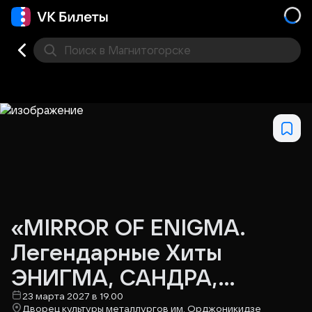
Поиск
в Магнитогорске
Кино
Концерт
Театр
Стендап
Выставка
Спо
«MIRROR OF ENIGMA.
Легендарные Хиты
ЭНИГМА, САНДРА,
ГРЕГОРИАН»
23 марта 2027 в 19.00
Дворец культуры металлургов им. Орджоникидзе