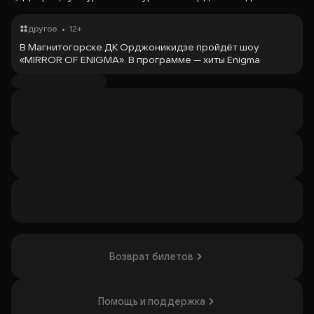
•
другое
12+
В Магнитогорске ДК Орджоникидзе пройдёт шоу
«MIRROR OF ENIGMA». В программе — хиты Enigma
(«Энигма»), песни Сандры и григорианские хоралы.
Виртуозное сочетание этно и поп-музыки создаёт
уникальные звуковые пейзажи. На сцене прозвучат
легендарные композиции «Sadeness» («печаль»), «The
Rivers Of Belief» («реки Веры»), «Mea Culpa» («меа
Кульпа») и другие. Шоу станет интересным для
поклонников музыки Энигма, Грегориан и Сандра.
Организатор: ООО «ЗЕРКАЛО ЭНИГМЫ»,
ИНН 6658583232
Возврат билетов
Помощь и поддержка