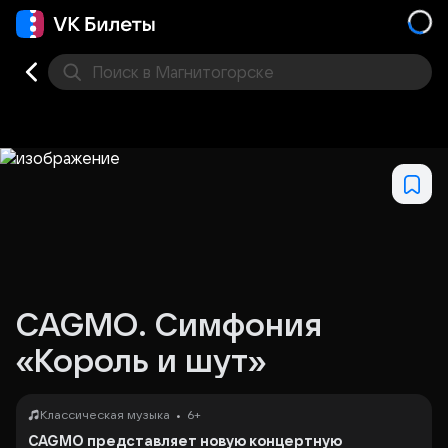
Поиск
в Магнитогорске
Кино
Концерт
Театр
Стендап
Выставка
Спо
CAGMO. Симфония
«Король и шут»
•
Классическая музыка
6+
CAGMO представляет новую концертную