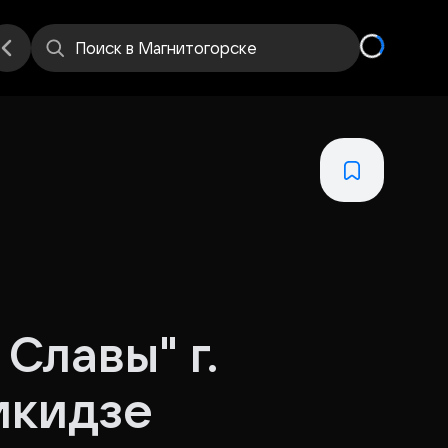
еста
Поиск
в Магнитогорске
Славы" г.
икидзе