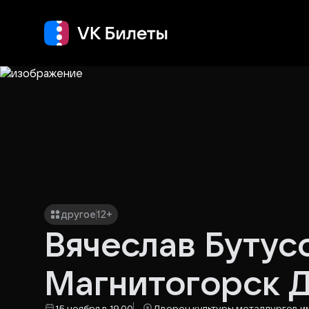
Кино
Концерт
Т
другое
12+
Вячеслав Бутусо
Магнитогорск 
15 ноября в 19.00
Дворец культуры металлургов 