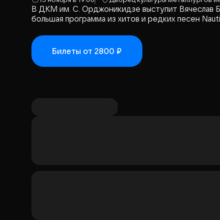
В ДКМ им. С. Орджоникидзе выступит Вячеслав Б
большая программа из хитов и редких песен Naut
программу, включающую главные песни богатого 
сопровождаться высокотехнологичным мультиме
понравится поклонникам музыки Вячеслава Бутус
Билеты
от 2800 ₽
ГАСТРОЛИ", ИНН 6952320742