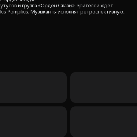
утусов и группа «Орден Славы». Зрителей ждёт
ilus Pompilius. Музыканты исполнят ретроспективную
творческого наследия группы. Концерт будет
дийным шоу и эффектной сценографией. Спектакль
ова и Ильи Кормильцева.
Организатор: ООО "ВИП