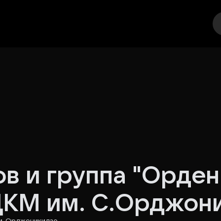
еатр
Стендап
Выставка
Спорт
Другое
М
в и группа "Орден 
ДКМ им. С.Орджон
им. Орджоникидзе