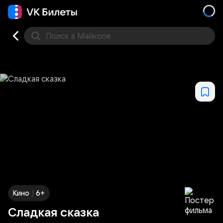
Поиск
в Майкопе
Кино
Концерт
Театр
Стендап
Выставка
Фес
|
Кино
6+
Сладкая сказка