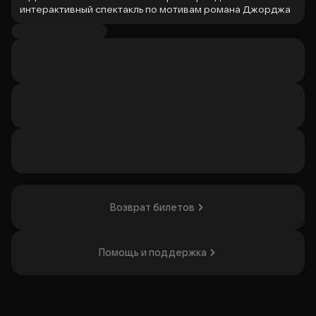
интерактивный спектакль по мотивам романа Джорджа
Оруэлла «1984». В истории — мир тотального контроля,
где личность и свобода под угрозой исчезновения.
Главный герой Уинстон Смит пытается сохранить
человеческое достоинство в условиях тирании
Большого брата. Зритель окунётся в клаустрофобное
пространство, а также сможет принять участие в
пятиминутке ненависти и попробовать увеличенную до
20 граммов пайку. Спектакль заинтересует тех, кто
размышляет о природе человеческого общества и
ценности свободы мысли.
Организатор: ИП Бутузова Светлана Викторовна,
ИНН 290102720272
Возврат билетов
Помощь и поддержка