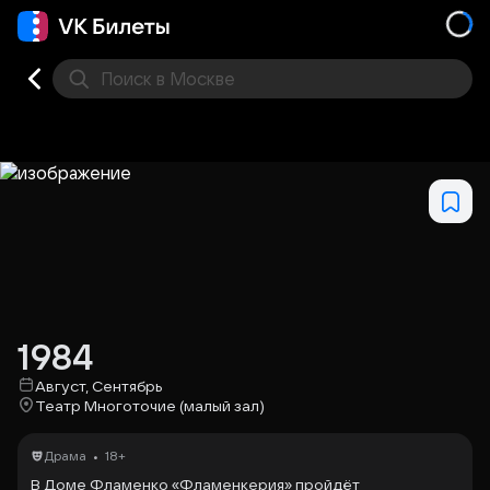
Поиск
в Москве
Места
1984
Август, Сентябрь
Театр Многоточие (малый зал)
•
Драма
18+
В Доме Фламенко «Фламенкерия» пройдёт