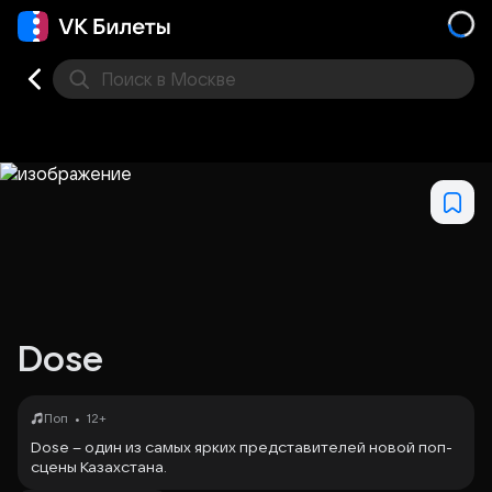
Поиск
в Москве
Места
Dose
•
Поп
12+
Dose – один из самых ярких представителей новой поп-
сцены Казахстана.
R&B-исполнитель, продюсер и автор песен родом из