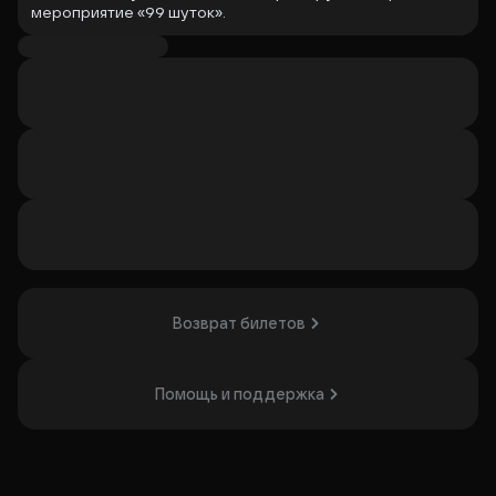
мероприятие «99 шуток».
Гости узнают, что важнее в юморе — качество или
количество.
Мероприятие понравится любителям стендапа и
почитателям хорошего юмора.
Организатор: ООО Стендап Клаб, ИНН 7709457858
Возврат билетов
Помощь и поддержка