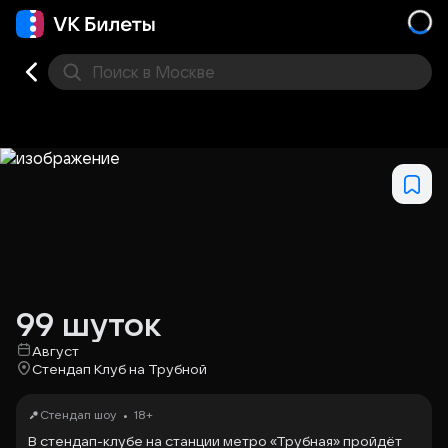
Поиск
в Москве
Места
99 шуток
Август
Стендап Клуб на Трубной
•
Стендап шоу
18+
В стендап-клубе на станции метро «Трубная» пройдёт