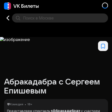
Поиск
в Москве
Места
Абракадабра с Сергеем
Епишевым
•
Комедия
18+
Представляем спектакль
«Абракадабра»
с участием