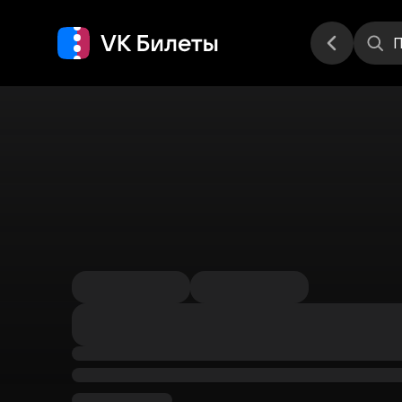
Места
П