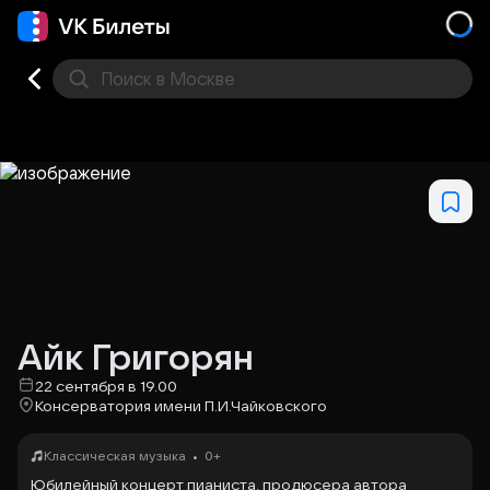
Поиск
в Москве
Места
Айк Григорян
22 сентября в 19.00
Консерватория имени П.И.Чайковского
•
Классическая музыка
0+
Юбилейный концерт пианиста, продюсера автора