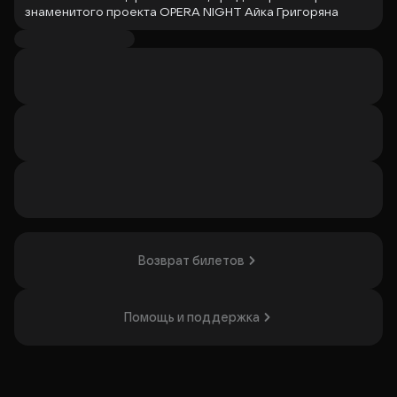
знаменитого проекта OPERA NIGHT Айка Григоряна
состоится 22 сентября 2026 года в 19:00 в Московской
государственной консерватории имени П. И.
Чайковского.
Айк Григорян (пианист) — классический пианист,
музыкальный продюсер и вокальный коуч. Ученик Наума
Штаркмана и Важи Чачава. Выступает сольно и с
ведущими солистами театров страны.
Организатор: ФГБОУ ВПО "Московская государственная
консерватория (университет) имени П.И.Чайковского",
ИНН 7703107663
Возврат билетов
Помощь и поддержка