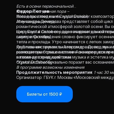
Есть в осени первоначальной
Короткая, но дивная пора –
Федор Тютчев
Весь день стоит как бы хрустальный,
Новое произведение Crystal October композито
И лучезарны вечера...
Александра Демидова представляет собой цикл 
романтической атмосферой золотой осени. Вы о
погружает в самое сердце «очаровательной поры
Цикл Crystal October – одно из ярких доказател
шармом Октябрь!
палитра произведения словно фиксирует осенние
тепла и прохлады. Утро начинается с легких зам
хрустальным замком, в котором позже, под лучам
Любимые инструменты Александра Демидова – ф
разноцветных трав и листьев. А вечером, все пр
композитора большое влияние оказали русские 
напоминая о грядущей зиме.
а также духовная, кельтская музыка и эстетика м
Crystal October буквально поразит вас осязание
*Кристал Октобер
В программе возможны изменения
Продолжительность мероприятия
:
1 час 30 м
Организатор: ГБУК г. Москвы «Московский межд
Билеты
от 1500 ₽