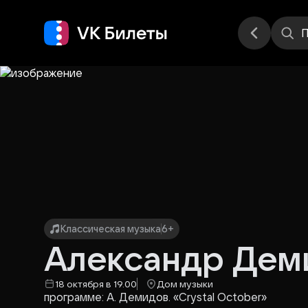
Места
П
Классическая музыка
6+
Александр Деми
18 октября в 19.00
Дом музыки
программе: А. Демидов. «Crystal October»