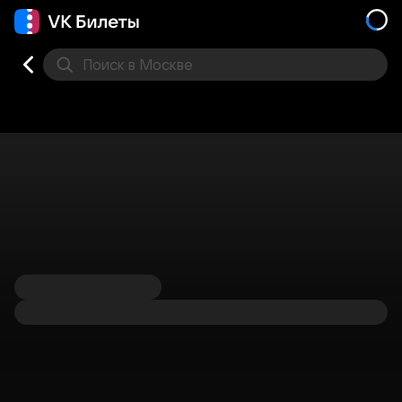
Поиск
в Москве
Места