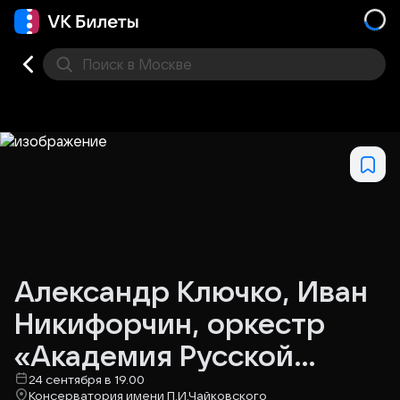
Поиск
в Москве
Места
Александр Ключко, Иван
Никифорчин, оркестр
«Академия Русской
Музыки»
24 сентября в 19.00
Консерватория имени П.И.Чайковского