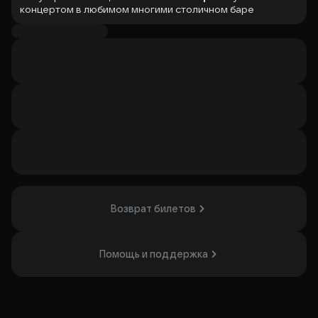
концертом в любимом многими столичном баре
«Петтер».
Камерная атмосфера бара Petter идеально подходит для
того, чтобы погрузиться в мир музыки
Алексея
Романова
. Приятное оформление зала, лучшие вина и
гастрономия от шеф-повара позволят получить
максимальное удовольствие от концерта.
Упускать такую возможность прикоснуться к
прекрасному нельзя! Билеты можно приобрести прямо
сейчас на сайте бара Petter.
До встречи на концерте!
Организатор: ИП Петтер Максим Витальевич,
ИНН 771500715764
Возврат билетов
Помощь и поддержка