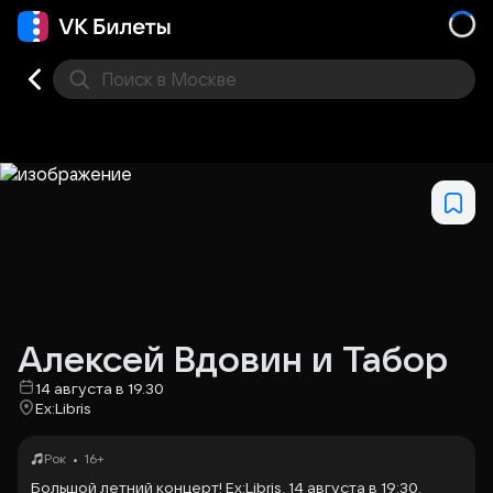
Поиск
в Москве
Места
Алексей Вдовин и Табор
14 августа в 19.30
Ex:Libris
•
Рок
16+
Большой летний концерт
! Ex:Libris, 14 августа в
19:30
.