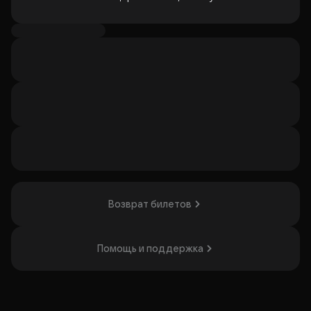
Организатор: ИП Надежина Мария Федоровна,
ИНН 771700458000
Возврат билетов
Помощь и поддержка