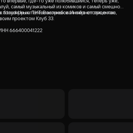
то впервые, где-то уже полюбившийся, теперь уже,
алуй, самый музыкальный из комиков и самый смешной
к Stand-Up на ТНТ. Востребованный в столице как
в популярных телевизионных и Интернет проектов,
своим проектом Клуб 33.
 ИНН 666400041222