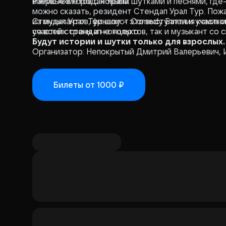
впервые в городах Урала.
Рамис Ахметов с новыми шутками и песнями, где-
можно сказать, резидент Стендап Урал Тур. Пож
из музыкантов, финалист Comedy Баттл и участни
Стендап Урал Тур шоу – это выступления комико
участник стендап концертов, так и музыкант со 
со всей страны и не только.
Будут истории и шутки только для взрослых.
Организатор: Непокрытый Дмитрий Валерьевич,
Билеты
от 1000 ₽