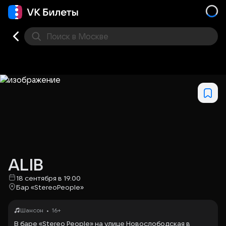
Поиск
в Москве
Места
ALIB
18 сентября в 19.00
Бар «StereoPeople»
•
Шансон
16+
В баре «Stereo People» на улице Новослободская в