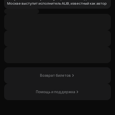
Москве выступит исполнитель ALIB, известный как автор
песни «Судьба-разлучница». ALIB исполняет популярные
песни в жанре поп-шансон.
Концерт будет включать его хиты и живое исполнение в
камерной обстановке. Выступление будет интересно
поклонникам поп-шансона.
Организатор: ООО «Зов Концерт Медиа»,
ИНН 7720903440
Возврат билетов
Помощь и поддержка