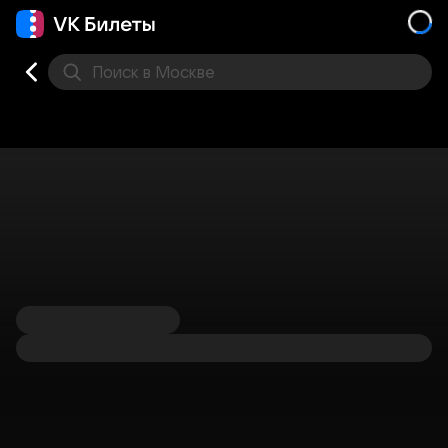
Поиск
в Москве
Места