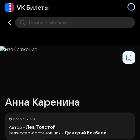
Поиск
в Москве
Места
Анна Каренина
•
Драма
16+
Автор -
Лев Толстой
Режиссер-постановщик -
Дмитрий Бикбаев
Драматург -
Андрей Горбатый-мл.