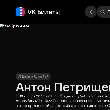
Места
П
Джаз и блюз
18+
Антон Петрищевс
10 января 2027 в 20.30
Джаз Клуб «Союз компози
Ансамбль «The Jazz Prisoners», выпускника амер
это современный авторский джаз в стилистике 