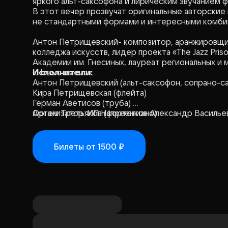
яркого альт-саксофона и лирическим звучанием ф
В этот вечер прозвучат оригинальные авторские
не стандартными формами и интересными комби
Антон Петрищевский- композитор, аранжировщи
колледжа искусств, лидер проекта «The Jazz Prison
Академии им. Гнесиных, лауреат региональных и
«Новые имена».
Исполнители:
Антон Петрищевский (альт-саксофон, сопрано-са
Кира Петрищевская (флейта)
Герман Аветисов (труба)
Артем Третьяков (фортепиано)
Организатор: ИП Напреенков Александр Василье
Антон Нетесов (бас-гитара)
Антон Антонов (ударные)
Билеты
от 1500 ₽