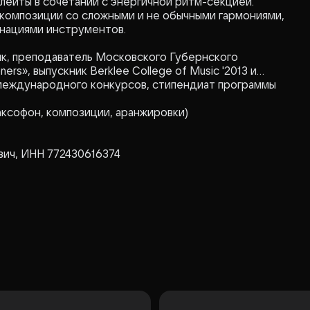
лейты в сочетании с энергичной ритм-секцией.
 композиции со сложными и не обычными гармониями,
нациями инструментов.
к, преподаватель Московского Губернского
ers», выпускник Berklee College of Music '2013 и
 международного конкурсов, стипендиат программы
ксофон, композиции, аранжировки)
вич, ИНН 772430616374