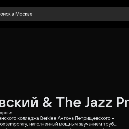
оиск
в Москве
кий & The Jazz Pr
торов»
иканского колледжа Berklee Антона Петрищевского –
Contemporary, наполненный мощным звучанием трубы,