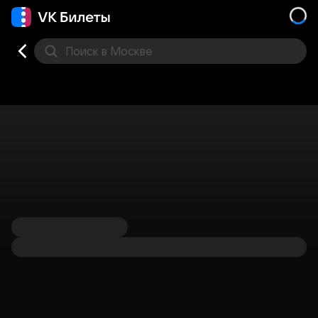
Поиск
в Москве
Места