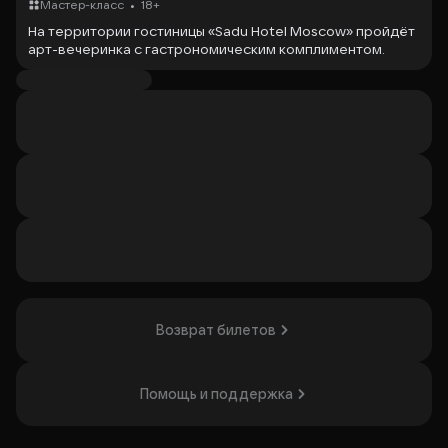
•
Мастер-класс
18+
На территории гостиницы «Sadu Hotel Moscow» пройдёт
арт-вечеринка с гастрономическим комплиментом.
Участники будут рисовать картину под руководством
художника, общаться и проводить время в творческой
атмосфере. Организатором выступает проект Painty,
известный проведением арт-вечеринок и мастер-
классов по рисованию в Москве. Атмосфера будет
способствовать творчеству и неформальному общению.
Подойдёт тем, кто ищет уникальные форматы для
творческого досуга и общения.
Организатор: ИП Анисимов Дмитрий Александрович,
ИНН 784001075013
Возврат билетов
Помощь и поддержка