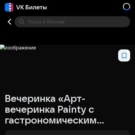
Поиск
в Москве
Места
Вечеринка «Арт-
вечеринка Painty с
гастрономическим
комплиментом»