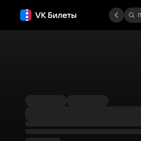
Места
П