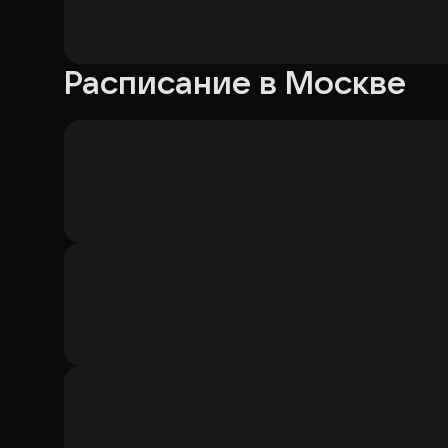
языки.
О фильме:
Расписание в Москве
Действие фильма происходит в 2026 году. В сек
чье тело заморозили почти 100 лет назад советс
ничего не помнит о своем прошлом. Чтобы найти
историю своей жизни и эксперимента вековой да