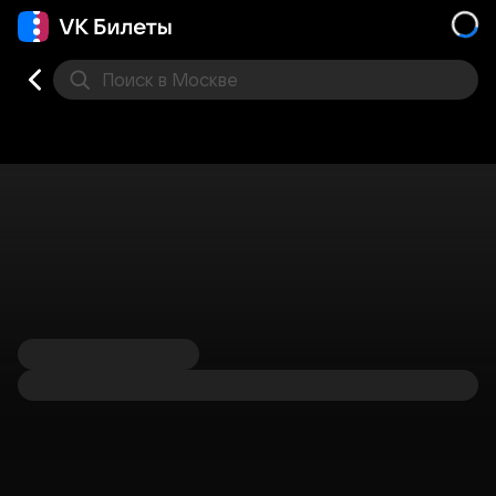
Поиск
в Москве
Места