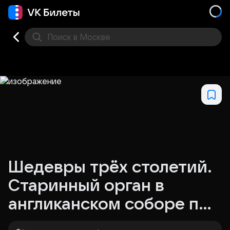
Поиск
в Москве
Места
Шедевры трёх столетий.
Старинный орган в
англиканском соборе при
свечах