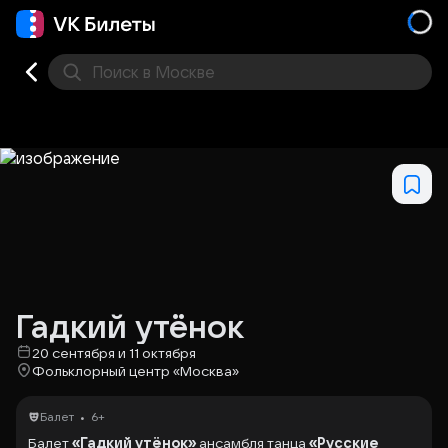
Поиск
в Москве
Места
Гадкий утёнок
20 сентября и 11 октября
Фольклорный центр «Москва»
•
Балет
6+
Балет
«Гадкий утёнок»
ансамбля танца
«Русские