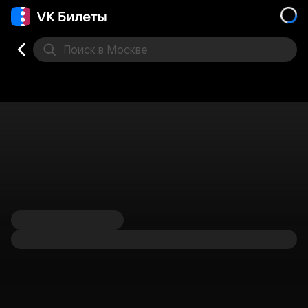
Поиск
в Москве
Места