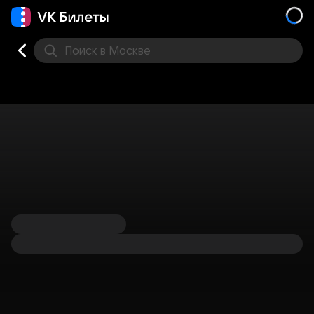
Поиск
в Москве
Места